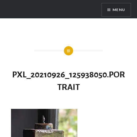
MENU
PXL_20210926_125938050.POR
TRAIT
Publié
le
30
par
OCTOBRE
ATELIERDUPOTIER
2021